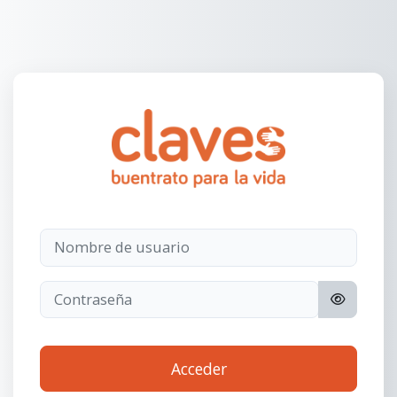
Salta al contenido principal
Entrar a Pagina
Nombre de usuario
Contraseña
Acceder